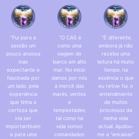
"Fui para a
"O CAS é
"É diferente,
sessão um
como uma
embora já não
pouco ansiosa
viagem de
receba uma
mas
barco em alto
leitura há muito
expectante e
mar. No início
tempo, na
fascinada por
damos por nós
essência o que
um lado, pela
à mercê das
eu retive foi, o
experiência
marés, ventos
entendimento
que tinha a
e
de muitos
certeza que
tempestades,
processos da
iria ser
tal como na
minha vida
importantíssim
vida somos
actual. Ajudou-
a para uma
comandados
me a "encaixar"