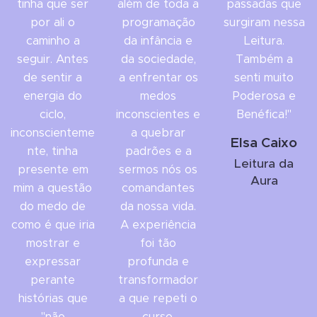
tinha que ser
além de toda a
passadas que
por ali o
programação
surgiram nessa
caminho a
da infância e
Leitura.
seguir. Antes
da sociedade,
Também a
de sentir a
a enfrentar os
senti muito
energia do
medos
Poderosa e
ciclo,
inconscientes e
Benéfica!"
inconscienteme
a quebrar
Elsa Caixo
nte, tinha
padrões e a
Leitura da
presente em
sermos nós os
Aura
mim a questão
comandantes
do medo de
da nossa vida.
como é que iria
A experiência
mostrar e
foi tão
expressar
profunda e
perante
transformador
histórias que
a que repeti o
"não
curso.