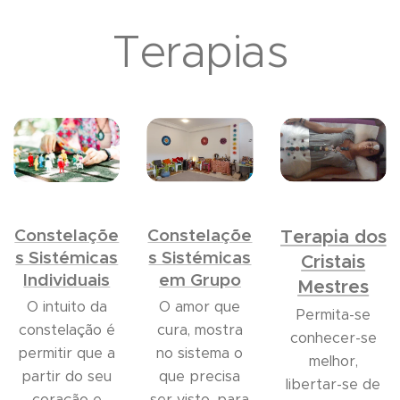
Terapias
Constelaçõe
Constelaçõe
Terapia dos
s Sistémicas
s Sistémicas
Cristais
Individuais
em Grupo
Mestres
O intuito da
O amor que
Permita-se
constelação é
cura, mostra
conhecer-se
permitir que a
no sistema o
melhor,
partir do seu
que precisa
libertar-se de
coração e
ser visto, para