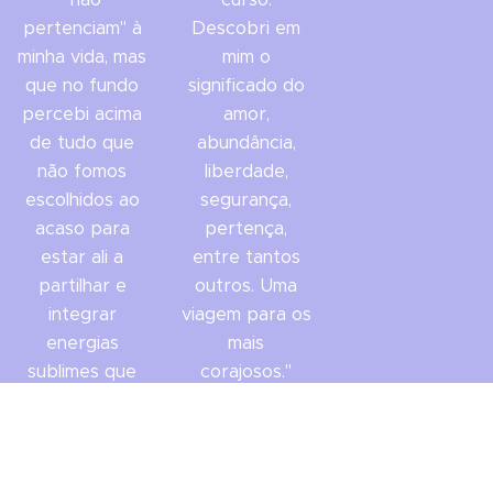
pertenciam" à
Descobri em
minha vida, mas
mim o
que no fundo
significado do
percebi acima
amor,
de tudo que
abundância,
não fomos
liberdade,
escolhidos ao
segurança,
acaso para
pertença,
estar ali a
entre tantos
partilhar e
outros. Uma
integrar
viagem para os
energias
mais
sublimes que
corajosos."
também
Gisela Lima
pertencem ao
Caminho
nosso
Alquímico do
processo.Foi